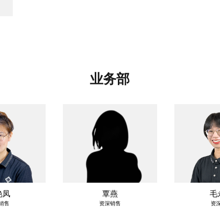
业务部
艳凤
覃燕
毛
销售
资深销售
资