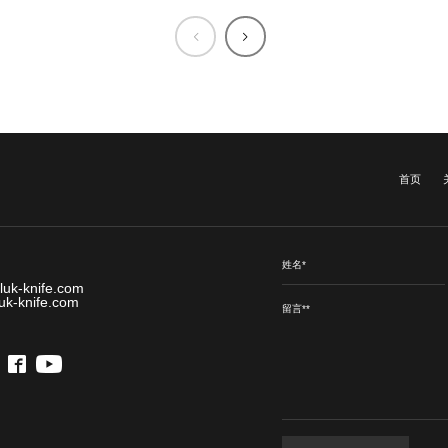
首页
luk-knife.com
uk-knife.com